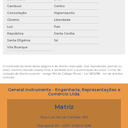
Cambuci
Centro
Consolação
Higienópolis
Glicério
Liberdade
Luz
Pari
República
Santa Cecília
Santa Efigênia
Sé
Vila Buarque
O conteúdo do texto desta página é de direito reservado. Sua reprodução, parcial ou
total, mesmo citando nossos links, é proibida sem a autorização do autor. Crime de
violação de direito autoral – artigo 184 do Código Penal –
Lei 9610/98 - Lei de direitos
autorais
.
General Instruments - Engenharia, Representações e
Comércio Ltda.
Matriz
Rua Luís Vaz de Camões, 595
Mairiporã-SP - CEP: 07600-508