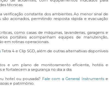
nção de acidentes, com equipamentos indicados para
des técnicas.
a verificação constante dos ambientes. Ao menor sinal de
rios são acionados, permitindo resposta rápida e evacuação
 críticas, como casas de máquinas, lavanderias, garagens e
elos portáteis acompanham equipes de manutenção,
o em rotinas operacionais.
s
Tetra 4 e Clip SGD, além de outras alternativas disponíveis
os e um plano de monitoramento eficiente, hotéis e
e fortalecem a segurança no dia a dia.
seu hotel ou pousada?
Fale com a General Instruments
e
ssoas e patrimônio.