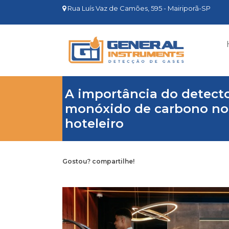
Rua Luís Vaz de Camões, 595 - Mairiporã-SP
A importância do detect
monóxido de carbono no
hoteleiro
Gostou? compartilhe!