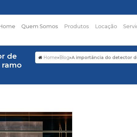
Home
Quem Somos
Produtos
Locação
Servi
or de
Home
»
Blog
»
A importância do detector 
 ramo