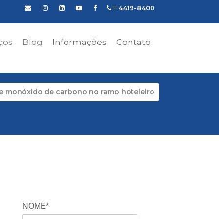
11
4419-8400
ços
Blog
Informações
Contato
de monóxido de carbono no ramo hoteleiro
NOME*