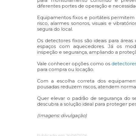
para monitoramento contínuo e preve
diferentes portes de operação e necessida
Equipamentos fixos e portáteis permitem 
risco, alarmes sonoros, visuais e vibrató
segura do local.
Os detectores fixos são ideais para áreas
espaços com aquecedores. Já os mod
inspeção e segurança, ampliando a proteçã
Vale conhecer opções como os
detectore
para compra ou locação.
Com a escolha correta dos equipament
pousadas reduzem riscos, atendem normas 
Quer elevar o padrão de segurança do 
descubra a solução ideal para proteger pe
(Imagens: divulgação)
Publicado em: 16/06/2026