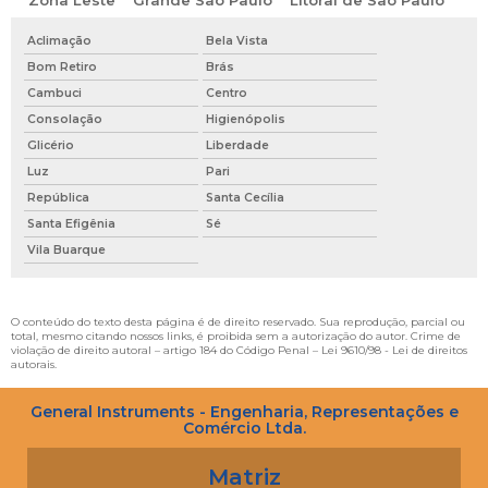
Aclimação
Bela Vista
Bom Retiro
Brás
Cambuci
Centro
Consolação
Higienópolis
Glicério
Liberdade
Luz
Pari
República
Santa Cecília
Santa Efigênia
Sé
Vila Buarque
O conteúdo do texto desta página é de direito reservado. Sua reprodução, parcial ou
total, mesmo citando nossos links, é proibida sem a autorização do autor. Crime de
violação de direito autoral – artigo 184 do Código Penal –
Lei 9610/98 - Lei de direitos
autorais
.
General Instruments - Engenharia, Representações e
Comércio Ltda.
Matriz