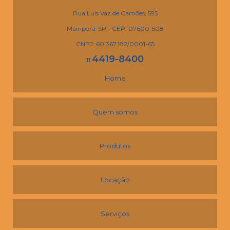
Rua Luís Vaz de Camões, 595
Mairiporã-SP - CEP: 07600-508
CNPJ: 60.367.182/0001-65
4419-8400
11
Home
Quem somos
Produtos
Locação
Serviços