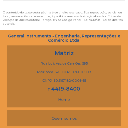
O conteúdo do texto desta página é de direito reservado. Sua reprodução, parcial ou
total, mesmo citando nossos links, é proibida sem a autorização do autor. Crime de
violação de direito autoral – artigo 184 do Código Penal –
Lei 9610/98 - Lei de direitos
autorais
.
General Instruments - Engenharia, Representações e
Comércio Ltda.
Matriz
Rua Luís Vaz de Camões, 595
Mairiporã-SP - CEP: 07600-508
CNPJ: 60.367.182/0001-65
4419-8400
11
Home
Quem somos