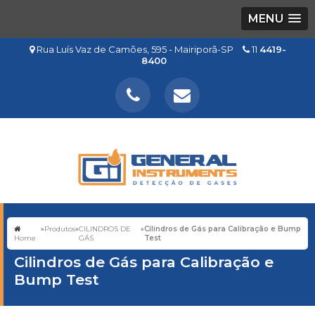
MENU
Rua Luís Vaz de Camões, 595 - Mairiporã-SP
11
4419-
8400
»
Produtos
»
CILINDROS DE
»
Cilindros de Gás para Calibração e Bump
Home
GÁS
Test
Cilindros de Gás para Calibração e
Bump Test