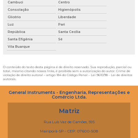
Cambuci
Centro
Consolação
Higienópolis
Glicério
Liberdade
Luz
Pari
República
Santa Cecília
Santa Efigênia
Sé
Vila Buarque
O conteúdo do texto desta página é de direito reservado. Sua reprodução, parcial ou
total, mesmo citando nossos links, é proibida sem a autorização do autor. Crime de
violação de direito autoral – artigo 184 do Código Penal –
Lei 9610/98 - Lei de direitos
autorais
.
General Instruments - Engenharia, Representações e
Comércio Ltda.
Matriz
Rua Luís Vaz de Camões, 595
Mairiporã-SP - CEP: 07600-508