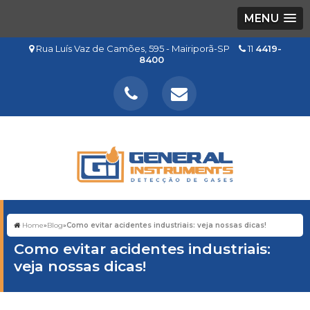
MENU
Rua Luís Vaz de Camões, 595 - Mairiporã-SP
11
4419-
8400
Home
»
Blog
»
Como evitar acidentes industriais: veja nossas dicas!
Como evitar acidentes industriais:
veja nossas dicas!