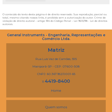
O conteúdo do texto desta página é de direito reservado. Sua reprodução, parcial ou
total, mesmo citando nossos links, é proibida sem a autorização do autor. Crime de
violação de direito autoral – artigo 184 do Código Penal –
Lei 9610/98 - Lei de direitos
autorais
.
General Instruments - Engenharia, Representações e
Comércio Ltda.
Matriz
Rua Luís Vaz de Camões, 595
Mairiporã-SP - CEP: 07600-508
CNPJ: 60.367.182/0001-65
4419-8400
11
Home
Quem somos