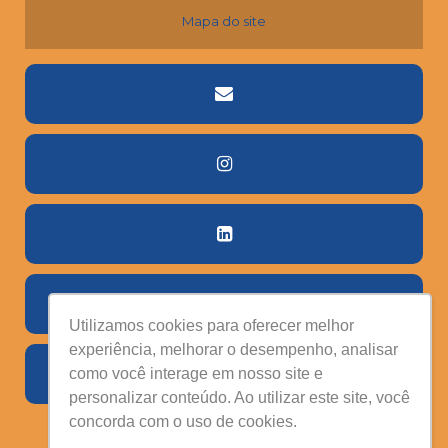
IMPORTÂNCIA?
Mapa do site
DETECTOR DE BUTANO: DESCUBRA CARACTERÍSTICAS DESSA
SUBSTÂNCIA E COMO DETECTAR VAZAMENTOS
DETECTOR DE CHAMAS: INVISTA NESSE EQUIPAMENTO E
PROTEJA SUA PLANTA
DETECTOR DE CH₄: FUNDAMENTAL PARA SUA SEGURANÇA!
DETECTOR DE CLORO GASOSO: QUAIS SÃO OS PERIGOS DOS
VAZAMENTOS PARA A INDÚSTRIA?
DETECTOR DE CLORO: QUAL A SUA FUNÇÃO NA PROTEÇÃO
DOS COLABORADORES?
DETECTOR DE CO: POR QUE UTILIZAR NA INDÚSTRIA
SIDERÚRGICA?
DETECTOR DE ETANOL: ENTENDA SUA IMPORTÂNCIA!
DETECTOR DE ETO: POR QUE É ESSENCIAL PARA EVITAR
RISCOS?
DETECTOR DE GÁS BUTANO: QUAL A IMPORTÂNCIA DE
MONITORAR ESSA SUBSTÂNCIA?
Utilizamos cookies para oferecer melhor
DETECTOR DE GÁS PORTÁTIL OU FIXO: COMO ESCOLHER?
experiência, melhorar o desempenho, analisar
DETECTOR DE GLP: A GARANTIA DE SEGURANÇA EM DIVERSOS
como você interage em nosso site e
AMBIENTES
personalizar conteúdo. Ao utilizar este site, você
DETECTOR DE HCI: POR QUE UTILIZAR?
DETECTOR DE HCN: ESSENCIAL PARA A SEGURANÇA DOS
concorda com o uso de cookies.
BOMBEIROS!