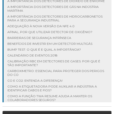
A IMPORTÂNCIA DOS DETECTORES DE DIÓXIDO DE ENXOFRE
A IMPORTÂNCIA DOS DETECTORES DE GÁS NA INDÚSTRIA
MARÍTIMA
A IMPORTÂNCIA DOS DETECTORES DE HIDROCARBONETOS
PARA A SEGURANÇA INDUSTRIAL
ADEQUAÇÃO À NOVA VERSÃO DA NFE 4.0
AFINAL, POR QUE UTILIZAR DETECTOR DE OXIGÊNIO?
BARREIRAS DE SEGURANÇA INTRÍNSECA
BENEFÍCIOS DE INVESTIR EM UM DETECTOR MULTIGÁS
BUMP TEST: O QUE É E QUAL A IMPORTÂNCIA?
CALENDÁRIO DE EVENTOS 2018
CALIBRAÇÃO RBC EM DETECTORES DE GASES: POR QUE É
TÃO IMPORTANTE?
CARBOXIMETRO: ESSENCIAL PARA PROTEGER DOS PERIGOS
DO CO
CO E CO2: ENTENDA A DIFERENÇA!
COMO A ETIQUETADORA PODE AUXILIAR A INDÚSTRIA A
IDENTIFICAR CABOS E FIOS?
COMO A FUNÇÃO TWA RESUME AJUDA A MANTER OS
COLABORADORES SEGUROS?
COMO ESCOLHER O DETECTOR DE GASES INDUSTRIAIS IDEAL?
COMO EVITAR ACIDENTES INDUSTRIAIS: VEJA NOSSAS DICAS!