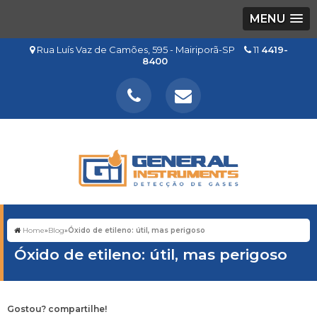
MENU
Rua Luís Vaz de Camões, 595 - Mairiporã-SP
11
4419-
8400
Home
»
Blog
»
Óxido de etileno: útil, mas perigoso
Óxido de etileno: útil, mas perigoso
Gostou? compartilhe!