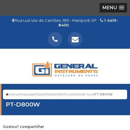
MENU
Rua Luís Vaz de Camões, 595 - Mairiporã-SP
11
4419-
8400
Home
»
Produtos
»
ETIQUETADORAS/ROTULADORAS
»
K-Sun
»
PT-D800W
PT-D800W
Gostou? compartilhe!