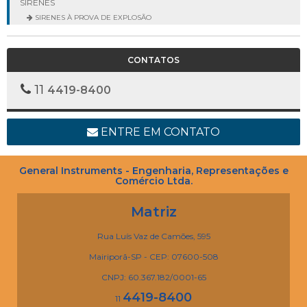
SIRENES
SIRENES À PROVA DE EXPLOSÃO
CONTATOS
11
4419-8400
ENTRE EM CONTATO
General Instruments - Engenharia, Representações e
Comércio Ltda.
Matriz
Rua Luís Vaz de Camões, 595
Mairiporã-SP - CEP: 07600-508
CNPJ: 60.367.182/0001-65
4419-8400
11