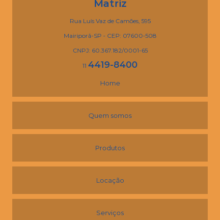
Matriz
Rua Luís Vaz de Camões, 595
Mairiporã-SP - CEP: 07600-508
CNPJ: 60.367.182/0001-65
4419-8400
11
Home
Quem somos
Produtos
Locação
Serviços