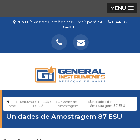
MENU
Rua Luís Vaz de Camões, 595 - Mairiporã-SP
11
4419-
8400
»
Produtos
»
DETECÇÃO
»
Unidades de
»
Unidades de
Home
DE GÁS
Amostragem
Amostragem 87 ESU
Unidades de Amostragem 87 ESU