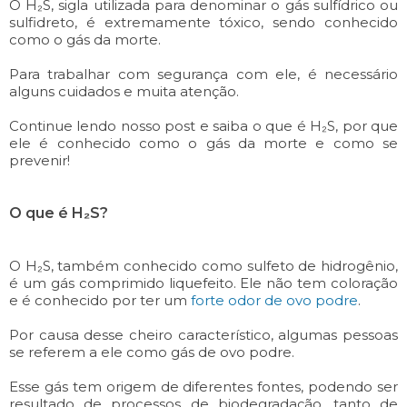
O H₂S, sigla utilizada para denominar o gás sulfídrico ou
sulfidreto, é extremamente tóxico, sendo conhecido
como o gás da morte.
Para trabalhar com segurança com ele, é necessário
alguns cuidados e muita atenção.
Continue lendo nosso post e saiba o que é H₂S, por que
ele é conhecido como o gás da morte e como se
prevenir!
O que é H₂S?
O H₂S, também conhecido como sulfeto de hidrogênio,
é um gás comprimido liquefeito. Ele não tem coloração
e é conhecido por ter um
forte odor de ovo podre
.
Por causa desse cheiro característico, algumas pessoas
se referem a ele como gás de ovo podre.
Esse gás tem origem de diferentes fontes, podendo ser
resultado de processos de biodegradação, tanto de