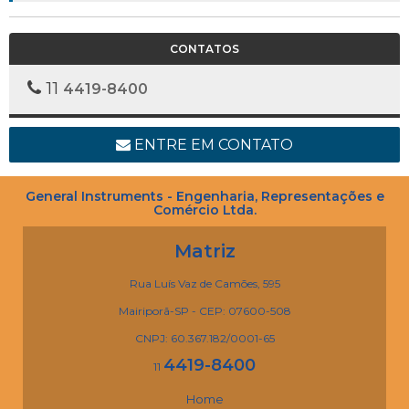
COMO ESCOLHER O DETECTOR DE GASES INDUSTRIAIS IDEAL?
COMO EVITAR ACIDENTES INDUSTRIAIS: VEJA NOSSAS DICAS!
CONTATOS
COMO FAZER AMOSTRAGEM CORRETAMENTE UTILIZANDO
DETECTOR DE GÁS COM BOMBA?
11
4419-8400
COMO FAZER O MONITORAMENTO DE GASES?
COMO FUNCIONA UM DETECTOR DE CHAMAS E QUAL SUA
IMPORTÂNCIA PARA A INDÚSTRIA?
ENTRE EM CONTATO
COMO IDENTIFICAR VAZAMENTOS DE GÁS NATURAL A
DISTÂNCIA?
COMO O CO₂ IMPACTA VINÍCOLAS E POR QUE MONITORAR O
General Instruments - Engenharia, Representações e
AMBIENTE?
Comércio Ltda.
COMO O DIÓXIDO DE CARBONO IMPACTA A SEGURANÇA NA
INDÚSTRIA DE ALIMENTOS E BEBIDAS?
Matriz
COMO SE PROTEGER DOS PERIGOS DOS COVS?
CONCURSO CULTURAL DA GI
Rua Luís Vaz de Camões, 595
CONGRESSO BRASILEIRO DE SAÚDE E SEGURANÇA NO
TRABALHO
Mairiporã-SP - CEP: 07600-508
CONGRESSO BRASILEIRO DE SAÚDE SEGURANÇA NO
CNPJ: 60.367.182/0001-65
TRABALHO
CONHEÇA A NOVA GERAÇÃO DE DETECTORES DE GASES
4419-8400
11
INFLAMÁVEIS
CONHEÇA AS APLICAÇÕES E OS MELHORES DETECTORES DE
Home