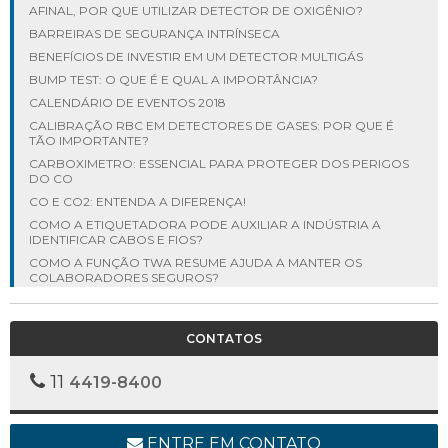
AFINAL, POR QUE UTILIZAR DETECTOR DE OXIGÊNIO?
BARREIRAS DE SEGURANÇA INTRÍNSECA
BENEFÍCIOS DE INVESTIR EM UM DETECTOR MULTIGÁS
BUMP TEST: O QUE É E QUAL A IMPORTÂNCIA?
CALENDÁRIO DE EVENTOS 2018
CALIBRAÇÃO RBC EM DETECTORES DE GASES: POR QUE É
TÃO IMPORTANTE?
CARBOXIMETRO: ESSENCIAL PARA PROTEGER DOS PERIGOS
DO CO
CO E CO2: ENTENDA A DIFERENÇA!
COMO A ETIQUETADORA PODE AUXILIAR A INDÚSTRIA A
IDENTIFICAR CABOS E FIOS?
COMO A FUNÇÃO TWA RESUME AJUDA A MANTER OS
COLABORADORES SEGUROS?
COMO ESCOLHER O DETECTOR DE GASES INDUSTRIAIS IDEAL?
COMO EVITAR ACIDENTES INDUSTRIAIS: VEJA NOSSAS DICAS!
CONTATOS
COMO FAZER AMOSTRAGEM CORRETAMENTE UTILIZANDO
DETECTOR DE GÁS COM BOMBA?
11
4419-8400
COMO FAZER O MONITORAMENTO DE GASES?
COMO FUNCIONA UM DETECTOR DE CHAMAS E QUAL SUA
IMPORTÂNCIA PARA A INDÚSTRIA?
ENTRE EM CONTATO
COMO IDENTIFICAR VAZAMENTOS DE GÁS NATURAL A