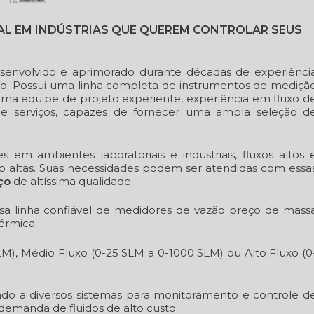
IAL EM INDÚSTRIAS QUE QUEREM CONTROLAR SEUS
esenvolvido e aprimorado durante décadas de experiênci
. Possui uma linha completa de instrumentos de mediçã
uma equipe de projeto experiente, experiência em fluxo d
 e serviços, capazes de fornecer uma ampla seleção d
s em ambientes laboratoriais e industriais, fluxos altos 
to altas. Suas necessidades podem ser atendidas com essa
ço
de altíssima qualidade.
sa linha confiável de medidores de vazão preço de mass
érmica.
M), Médio Fluxo (0-25 SLM a 0-1000 SLM) ou Alto Fluxo (0
do a diversos sistemas para monitoramento e controle d
emanda de fluidos de alto custo.