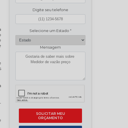
Digite seu telefone
a
Selecione um Estado
*
o
e
e
Mensagem
e
s
a
-
SOLICITAR MEU
ORÇAMENTO
e