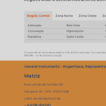
Região Central
Zona Norte
Zona Oeste
Zo
Aclimação
Bela Vista
Consolação
Higienópolis
República
Santa Cecília
O conteúdo do texto desta página é de direito reservado. Sua reproduç
9610/98 - Lei de direitos autorais
.
General Instruments - Engenharia, Representa
Matriz
Rua Luís Vaz de Camões, 595
Mairiporã-SP - CEP: 07600-508
CNPJ: 60.367.182/0001-65
4419-8400
11