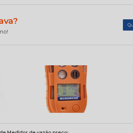
ava?
Qu
mo!
nde Medidor de vazão preço: