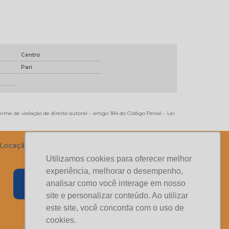
Centro
Pari
rime de violação de direito autoral – artigo 184 do Código Penal –
Lei
Locação
Serviços
Blog
Informações
Contato
Mapa do site
Utilizamos cookies para oferecer melhor
experiência, melhorar o desempenho,
analisar como você interage em nosso
site e personalizar conteúdo. Ao utilizar
este site, você concorda com o uso de
cookies.