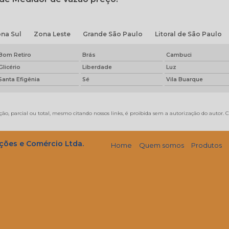
na Sul
Zona Leste
Grande São Paulo
Litoral de São Paulo
Bom Retiro
Brás
Cambuci
Glicério
Liberdade
Luz
Santa Efigênia
Sé
Vila Buarque
ão, parcial ou total, mesmo citando nossos links, é proibida sem a autorização do autor. C
ções e Comércio Ltda.
Home
Quem somos
Produtos