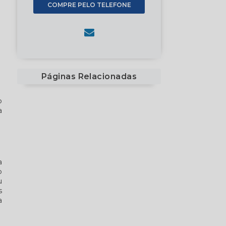
COMPRE PELO TELEFONE
Páginas Relacionadas
o
a
a
o
u
s
a