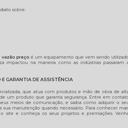
iato sobre:
 vazão preço
é um equipamento que vem sendo utilizad
eza impactou na maneira como as indústrias passaram 
.
 E GARANTIA DE ASSISTÊNCIA
cializada, que atua com produtos e mão de obra de alt
m de um produto que garanta segurança. Entre em contat
eus meios de comunicação, e saiba como adquirir o se
 a sua manutenção quando necessário. Para conhecer mai
o site e conheça os seus projetos e premiações. Venh